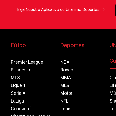
Baja Nuestro Aplicativo de Unanimo Deportes
Fútbol
Deportes
U
Cu
Premier League
NBA
Bundesliga
Boxeo
MLS
MMA
Ci
Ligue 1
MLB
Lif
Serie A
Motor
Mú
LaLiga
NFL
Sn
Concacaf
Tenis
Loo