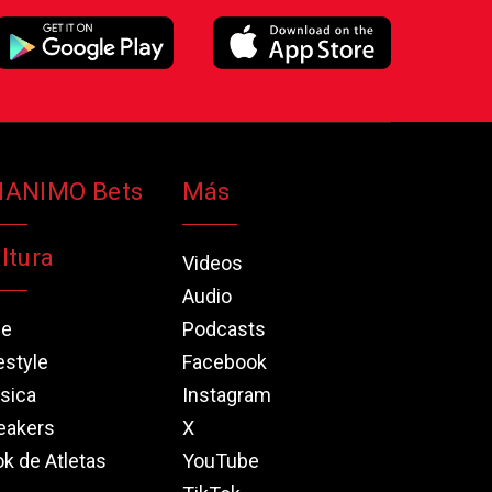
NANIMO Bets
Más
ltura
Videos
Audio
ne
Podcasts
estyle
Facebook
sica
Instagram
eakers
X
k de Atletas
YouTube