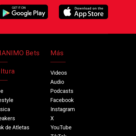
NANIMO Bets
Más
ltura
Videos
Audio
ne
Podcasts
estyle
Facebook
sica
Instagram
eakers
X
k de Atletas
YouTube