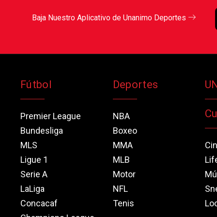
Baja Nuestro Aplicativo de Unanimo Deportes
Fútbol
Deportes
U
Cu
Premier League
NBA
Bundesliga
Boxeo
MLS
MMA
Ci
Ligue 1
MLB
Lif
Serie A
Motor
Mú
LaLiga
NFL
Sn
Concacaf
Tenis
Loo