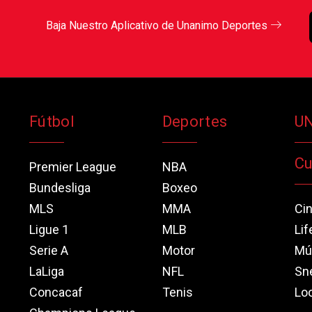
Baja Nuestro Aplicativo de Unanimo Deportes
Fútbol
Deportes
U
Cu
Premier League
NBA
Bundesliga
Boxeo
MLS
MMA
Ci
Ligue 1
MLB
Lif
Serie A
Motor
Mú
LaLiga
NFL
Sn
Concacaf
Tenis
Loo