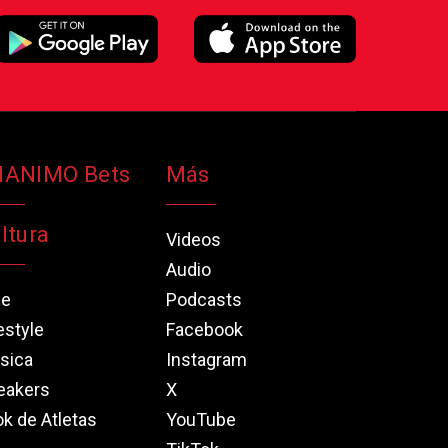
NANIMO Bets
Más
ltura
Videos
Audio
ne
Podcasts
estyle
Facebook
sica
Instagram
eakers
X
k de Atletas
YouTube