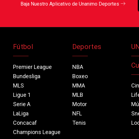
Baja Nuestro Aplicativo de Unanimo Deportes
Fútbol
Deportes
U
Cu
Premier League
NBA
Bundesliga
Boxeo
MLS
MMA
Ci
Ligue 1
MLB
Lif
Serie A
Motor
Mú
LaLiga
NFL
Sn
Concacaf
Tenis
Loo
Champions League