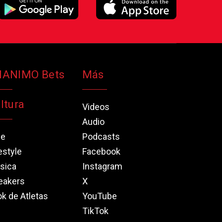
NANIMO Bets
Más
ltura
Videos
Audio
ne
Podcasts
estyle
Facebook
sica
Instagram
eakers
X
k de Atletas
YouTube
TikTok