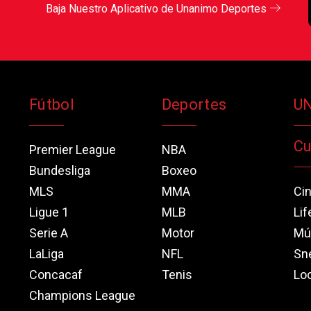
Baja Nuestro Aplicativo de Unanimo Deportes
Fútbol
Deportes
U
Cu
Premier League
NBA
Bundesliga
Boxeo
MLS
MMA
Ci
Ligue 1
MLB
Lif
Serie A
Motor
Mú
LaLiga
NFL
Sn
Concacaf
Tenis
Loo
Champions League