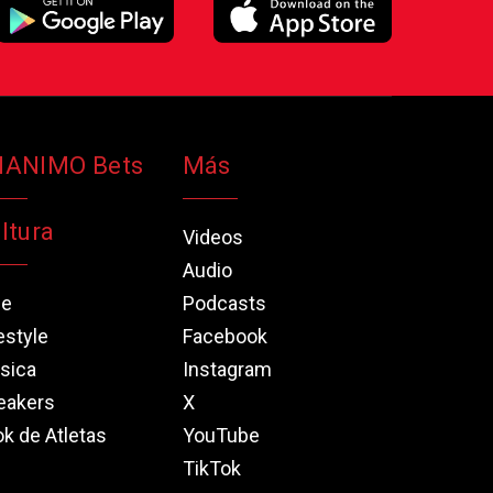
NANIMO Bets
Más
ltura
Videos
Audio
ne
Podcasts
estyle
Facebook
sica
Instagram
eakers
X
k de Atletas
YouTube
TikTok