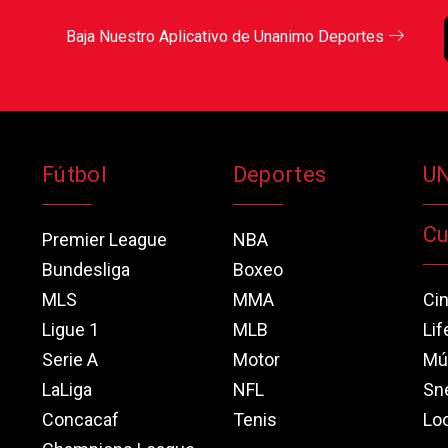
Baja Nuestro Aplicativo de Unanimo Deportes
Fútbol
Deportes
U
Cu
Premier League
NBA
Bundesliga
Boxeo
MLS
MMA
Ci
Ligue 1
MLB
Lif
Serie A
Motor
Mú
LaLiga
NFL
Sn
Concacaf
Tenis
Loo