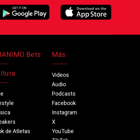
NANIMO Bets
Más
ltura
Videos
Audio
ne
Podcasts
estyle
Facebook
sica
Instagram
eakers
X
k de Atletas
YouTube