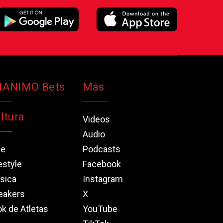
NANIMO Bets
Más
ltura
Videos
Audio
ne
Podcasts
estyle
Facebook
sica
Instagram
eakers
X
k de Atletas
YouTube