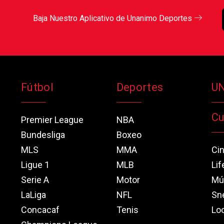
Baja Nuestro Aplicativo de Unanimo Deportes
Fútbol
Deportes
U
Cu
Premier League
NBA
Bundesliga
Boxeo
MLS
MMA
Ci
Ligue 1
MLB
Lif
Serie A
Motor
Mú
LaLiga
NFL
Sn
Concacaf
Tenis
Loo