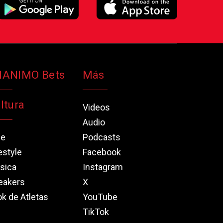
NANIMO Bets
Más
ltura
Videos
Audio
ne
Podcasts
estyle
Facebook
sica
Instagram
eakers
X
k de Atletas
YouTube
TikTok