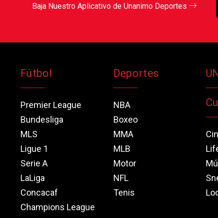
Baja Nuestro Aplicativo de Unanimo Deportes
Fútbol
Deportes
U
Cu
Premier League
NBA
Bundesliga
Boxeo
MLS
MMA
Ci
Ligue 1
MLB
Lif
Serie A
Motor
Mú
LaLiga
NFL
Sn
Concacaf
Tenis
Loo
Champions League