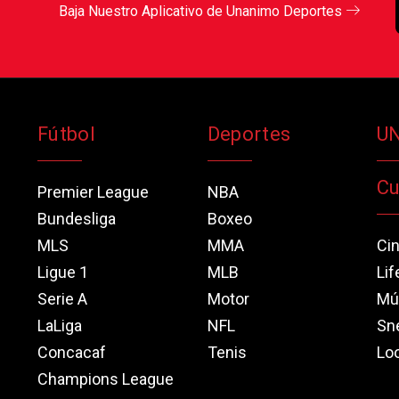
Baja Nuestro Aplicativo de Unanimo Deportes
Fútbol
Deportes
U
Cu
Premier League
NBA
Bundesliga
Boxeo
MLS
MMA
Ci
Ligue 1
MLB
Lif
Serie A
Motor
Mú
LaLiga
NFL
Sn
Concacaf
Tenis
Loo
Champions League