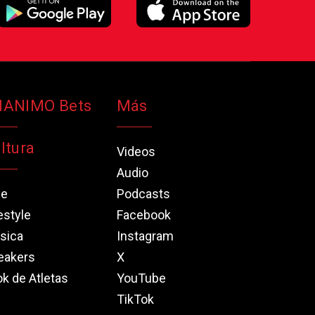
NANIMO Bets
Más
ltura
Videos
Audio
ne
Podcasts
estyle
Facebook
sica
Instagram
eakers
X
k de Atletas
YouTube
TikTok