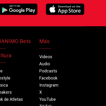
NANIMO Bets
Más
ltura
Videos
Audio
ne
Podcasts
estyle
Facebook
sica
Instagram
eakers
X
k de Atletas
YouTube