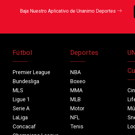
Baja Nuestro Aplicativo de Unanimo Deportes
Fútbol
Deportes
U
Cu
Premier League
NBA
Bundesliga
Boxeo
MLS
MMA
Ci
Ligue 1
MLB
Lif
Serie A
Motor
Mú
LaLiga
NFL
Sn
Concacaf
Tenis
Loo