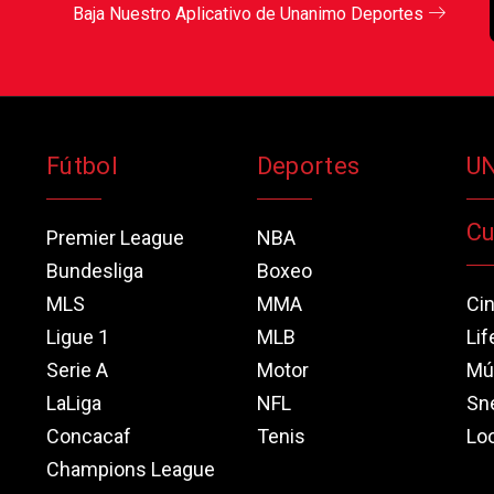
Baja Nuestro Aplicativo de Unanimo Deportes
Fútbol
Deportes
U
Cu
Premier League
NBA
Bundesliga
Boxeo
MLS
MMA
Ci
Ligue 1
MLB
Lif
Serie A
Motor
Mú
LaLiga
NFL
Sn
Concacaf
Tenis
Loo
Champions League