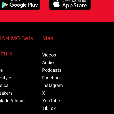
NANIMO Bets
Más
ltura
Videos
Audio
ne
Podcasts
estyle
Facebook
sica
Instagram
eakers
X
k de Atletas
YouTube
TikTok