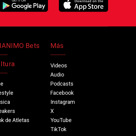
NANIMO Bets
Más
ltura
Videos
Audio
ne
Podcasts
estyle
Facebook
sica
Instagram
eakers
X
k de Atletas
YouTube
TikTok