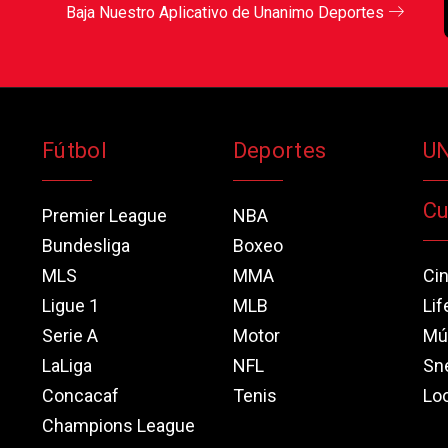
Baja Nuestro Aplicativo de Unanimo Deportes
Fútbol
Deportes
U
Cu
Premier League
NBA
Bundesliga
Boxeo
MLS
MMA
Ci
Ligue 1
MLB
Lif
Serie A
Motor
Mú
LaLiga
NFL
Sn
Concacaf
Tenis
Loo
Champions League