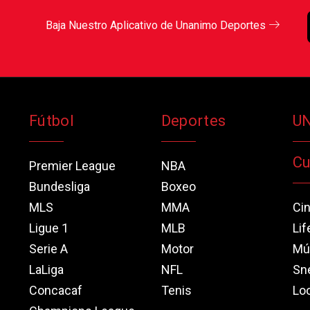
Baja Nuestro Aplicativo de Unanimo Deportes
Fútbol
Deportes
U
Cu
Premier League
NBA
Bundesliga
Boxeo
MLS
MMA
Ci
Ligue 1
MLB
Lif
Serie A
Motor
Mú
LaLiga
NFL
Sn
Concacaf
Tenis
Loo