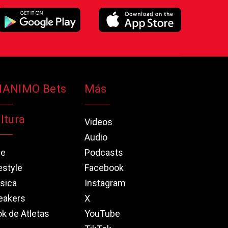
NANIMO Bets
Más
ltura
Videos
Audio
ne
Podcasts
estyle
Facebook
sica
Instagram
eakers
X
k de Atletas
YouTube