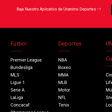
Baja Nuestro Aplicativo de Unanimo Deportes
Fútbol
Deportes
U
Cu
Premier League
NBA
Bundesliga
Boxeo
MLS
MMA
Ci
Ligue 1
MLB
Lif
Serie A
Motor
Mú
LaLiga
NFL
Sn
Concacaf
Tenis
Loo