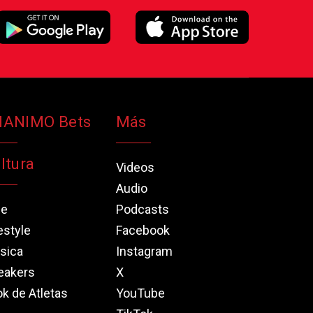
NANIMO Bets
Más
ltura
Videos
Audio
ne
Podcasts
estyle
Facebook
sica
Instagram
eakers
X
k de Atletas
YouTube