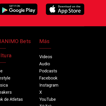
NANIMO Bets
Más
ltura
Videos
Audio
ne
Podcasts
estyle
Facebook
sica
Instagram
eakers
X
k de Atletas
YouTube