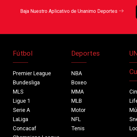
Baja Nuestro Aplicativo de Unanimo Deportes
Fútbol
Deportes
U
Cu
Premier League
NBA
Bundesliga
Boxeo
MLS
MMA
Ci
Ligue 1
MLB
Lif
Serie A
Motor
Mú
LaLiga
NFL
Sn
Concacaf
Tenis
Loo