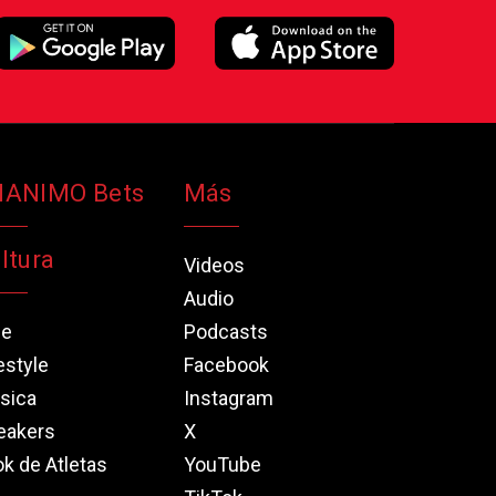
NANIMO Bets
Más
ltura
Videos
Audio
ne
Podcasts
estyle
Facebook
sica
Instagram
eakers
X
k de Atletas
YouTube