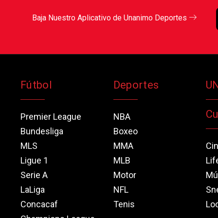
Baja Nuestro Aplicativo de Unanimo Deportes
Fútbol
Deportes
U
Cu
Premier League
NBA
Bundesliga
Boxeo
MLS
MMA
Ci
Ligue 1
MLB
Lif
Serie A
Motor
Mú
LaLiga
NFL
Sn
Concacaf
Tenis
Loo