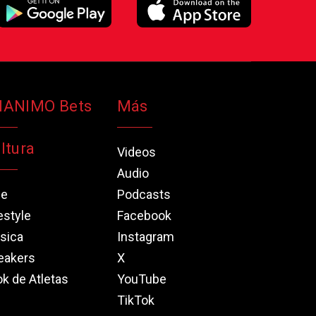
NANIMO Bets
Más
ltura
Videos
Audio
ne
Podcasts
estyle
Facebook
sica
Instagram
eakers
X
k de Atletas
YouTube
TikTok