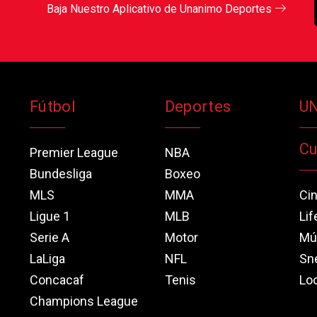
Baja Nuestro Aplicativo de Unanimo Deportes
Fútbol
Deportes
U
Cu
Premier League
NBA
Bundesliga
Boxeo
MLS
MMA
Ci
Ligue 1
MLB
Lif
Serie A
Motor
Mú
LaLiga
NFL
Sn
Concacaf
Tenis
Loo
Champions League