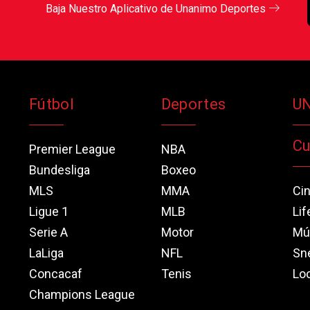
Baja Nuestro Aplicativo de Unanimo Deportes
Fútbol
Deportes
U
Cu
Premier League
NBA
Bundesliga
Boxeo
MLS
MMA
Ci
Ligue 1
MLB
Lif
Serie A
Motor
Mú
LaLiga
NFL
Sn
Concacaf
Tenis
Loo
Champions League