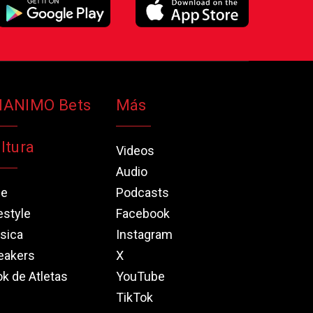
NANIMO Bets
Más
ltura
Videos
Audio
ne
Podcasts
estyle
Facebook
sica
Instagram
eakers
X
k de Atletas
YouTube
TikTok