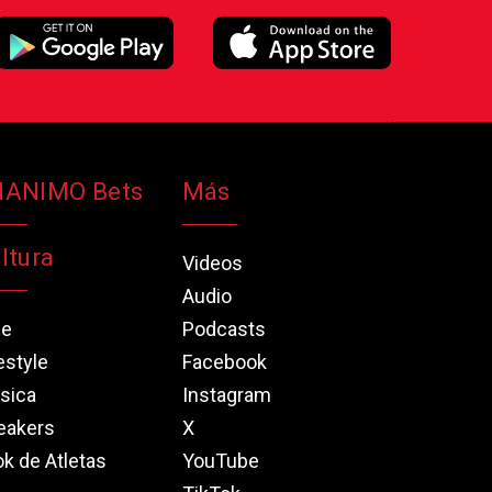
NANIMO Bets
Más
ltura
Videos
Audio
ne
Podcasts
estyle
Facebook
sica
Instagram
eakers
X
k de Atletas
YouTube