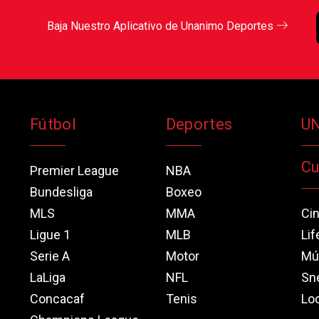
Baja Nuestro Aplicativo de Unanimo Deportes
Fútbol
Deportes
U
Cu
Premier League
NBA
Bundesliga
Boxeo
MLS
MMA
Ci
Ligue 1
MLB
Lif
Serie A
Motor
Mú
LaLiga
NFL
Sn
Concacaf
Tenis
Loo