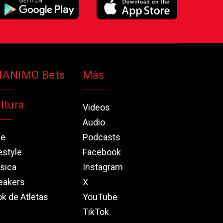
NANIMO Bets
Más
ltura
Videos
Audio
ne
Podcasts
estyle
Facebook
sica
Instagram
eakers
X
k de Atletas
YouTube
TikTok