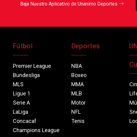
Baja Nuestro Aplicativo de Unanimo Deportes
Fútbol
Deportes
U
Cu
Premier League
NBA
Bundesliga
Boxeo
MLS
MMA
Ci
Ligue 1
MLB
Lif
Serie A
Motor
Mú
LaLiga
NFL
Sn
Concacaf
Tenis
Loo
Champions League