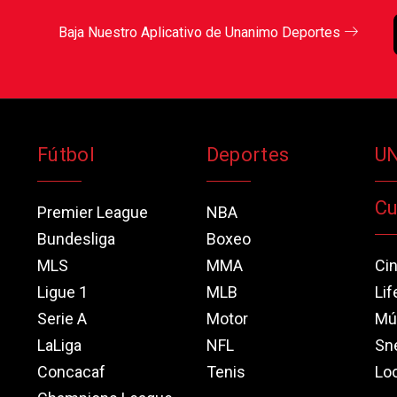
Baja Nuestro Aplicativo de Unanimo Deportes
Fútbol
Deportes
U
Cu
Premier League
NBA
Bundesliga
Boxeo
MLS
MMA
Ci
Ligue 1
MLB
Lif
Serie A
Motor
Mú
LaLiga
NFL
Sn
Concacaf
Tenis
Loo