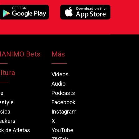
NANIMO Bets
Más
ltura
Videos
Audio
ne
Podcasts
estyle
Facebook
sica
Instagram
eakers
X
k de Atletas
YouTube