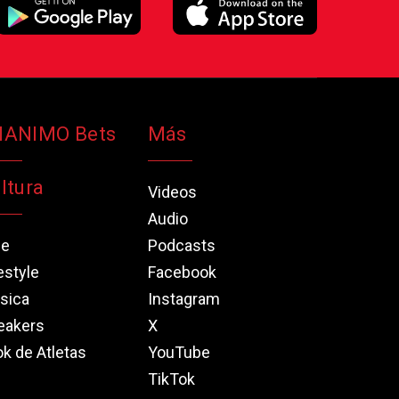
NANIMO Bets
Más
ltura
Videos
Audio
ne
Podcasts
estyle
Facebook
sica
Instagram
eakers
X
k de Atletas
YouTube
TikTok