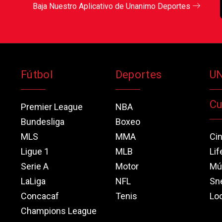
Baja Nuestro Aplicativo de Unanimo Deportes
Fútbol
Deportes
U
Cu
Premier League
NBA
Bundesliga
Boxeo
MLS
MMA
Ci
Ligue 1
MLB
Lif
Serie A
Motor
Mú
LaLiga
NFL
Sn
Concacaf
Tenis
Loo
Champions League