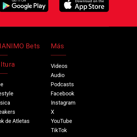
NANIMO Bets
Más
ltura
Videos
Audio
ne
Podcasts
estyle
Facebook
sica
Instagram
eakers
X
k de Atletas
YouTube
TikTok