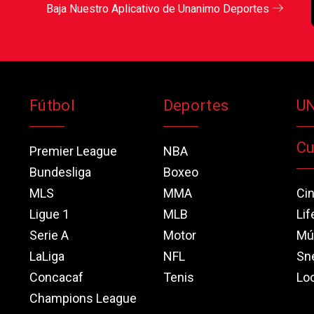
Baja Nuestro Aplicativo de Unanimo Deportes
Fútbol
Deportes
U
Cu
Premier League
NBA
Bundesliga
Boxeo
MLS
MMA
Ci
Ligue 1
MLB
Lif
Serie A
Motor
Mú
LaLiga
NFL
Sn
Concacaf
Tenis
Loo
Champions League