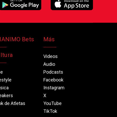
NANIMO Bets
Más
ltura
Videos
Audio
ne
Podcasts
estyle
Facebook
sica
Instagram
eakers
X
k de Atletas
YouTube
TikTok