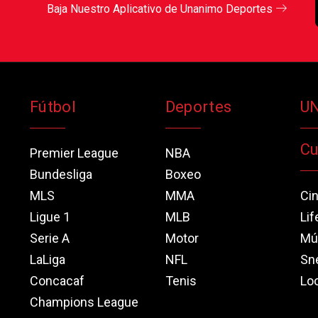
Baja Nuestro Aplicativo de Unanimo Deportes
Fútbol
Deportes
U
Cu
Premier League
NBA
Bundesliga
Boxeo
MLS
MMA
Ci
Ligue 1
MLB
Lif
Serie A
Motor
Mú
LaLiga
NFL
Sn
Concacaf
Tenis
Loo
Champions League