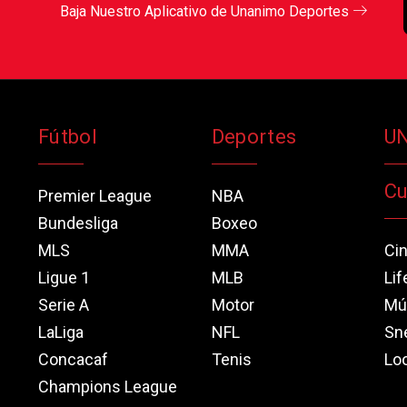
Baja Nuestro Aplicativo de Unanimo Deportes
Fútbol
Deportes
U
Cu
Premier League
NBA
Bundesliga
Boxeo
MLS
MMA
Ci
Ligue 1
MLB
Lif
Serie A
Motor
Mú
LaLiga
NFL
Sn
Concacaf
Tenis
Loo
Champions League