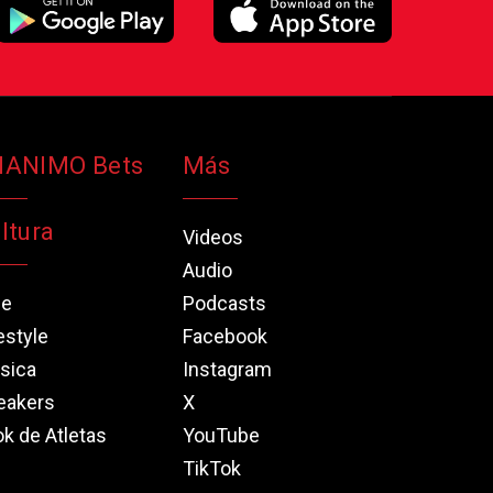
NANIMO Bets
Más
ltura
Videos
Audio
ne
Podcasts
estyle
Facebook
sica
Instagram
eakers
X
k de Atletas
YouTube
TikTok