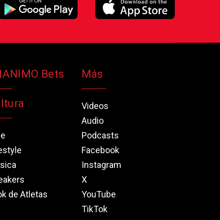
NANIMO Bets
Más
ltura
Videos
Audio
ne
Podcasts
estyle
Facebook
sica
Instagram
eakers
X
k de Atletas
YouTube
TikTok