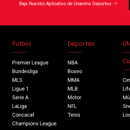
Baja Nuestro Aplicativo de Unanimo Deportes
Fútbol
Deportes
U
Cu
Premier League
NBA
Bundesliga
Boxeo
MLS
MMA
Ci
Ligue 1
MLB
Lif
Serie A
Motor
Mú
LaLiga
NFL
Sn
Concacaf
Tenis
Loo
Champions League