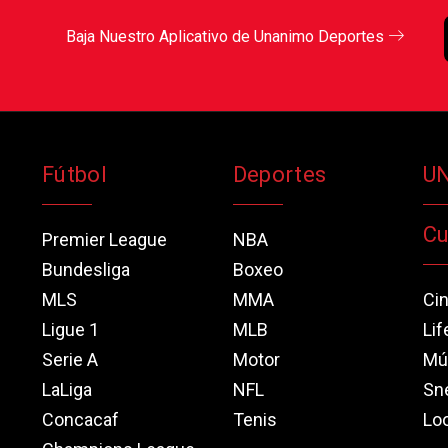
Baja Nuestro Aplicativo de Unanimo Deportes
Fútbol
Deportes
U
Cu
Premier League
NBA
Bundesliga
Boxeo
MLS
MMA
Ci
Ligue 1
MLB
Lif
Serie A
Motor
Mú
LaLiga
NFL
Sn
Concacaf
Tenis
Loo