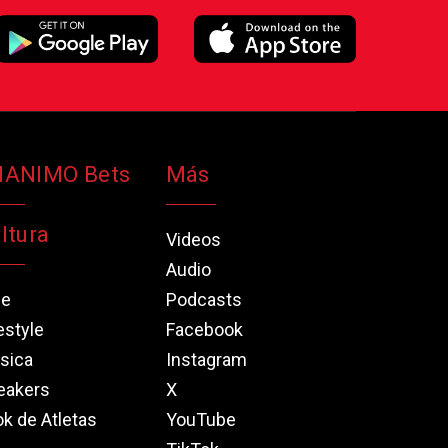
NANIMO Bets
Más
ltura
Videos
Audio
ne
Podcasts
estyle
Facebook
sica
Instagram
eakers
X
k de Atletas
YouTube