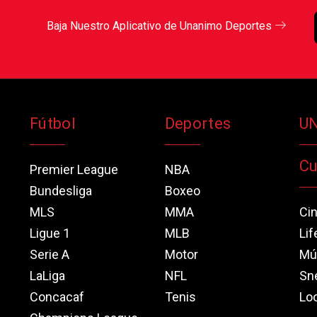
Baja Nuestro Aplicativo de Unanimo Deportes
Fútbol
Deportes
U
Cu
Premier League
NBA
Bundesliga
Boxeo
MLS
MMA
Ci
Ligue 1
MLB
Lif
Serie A
Motor
Mú
LaLiga
NFL
Sn
Concacaf
Tenis
Loo