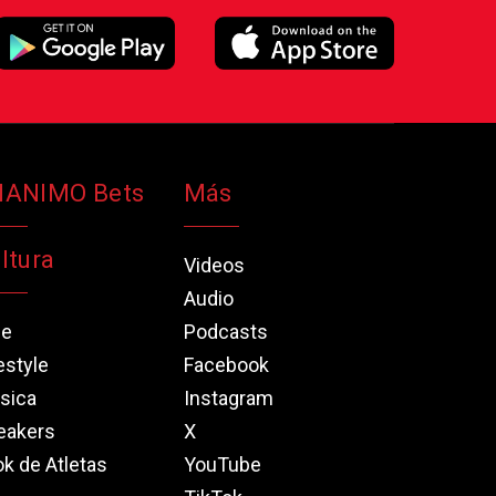
NANIMO Bets
Más
ltura
Videos
Audio
ne
Podcasts
estyle
Facebook
sica
Instagram
eakers
X
k de Atletas
YouTube