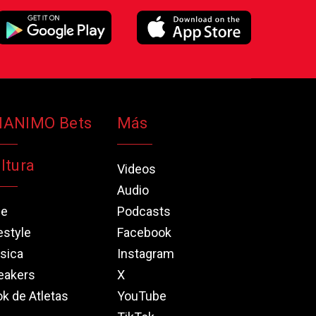
NANIMO Bets
Más
ltura
Videos
Audio
ne
Podcasts
estyle
Facebook
sica
Instagram
eakers
X
k de Atletas
YouTube