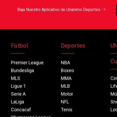
Baja Nuestro Aplicativo de Unanimo Deportes
Fútbol
Deportes
U
Cu
Premier League
NBA
Bundesliga
Boxeo
MLS
MMA
Ci
Ligue 1
MLB
Lif
Serie A
Motor
Mú
LaLiga
NFL
Sn
Concacaf
Tenis
Loo