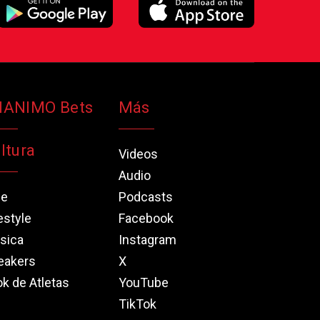
NANIMO Bets
Más
ltura
Videos
Audio
ne
Podcasts
estyle
Facebook
sica
Instagram
eakers
X
k de Atletas
YouTube
TikTok