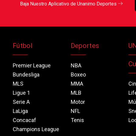
Baja Nuestro Aplicativo de Unanimo Deportes
Fútbol
Deportes
U
Cu
Premier League
NBA
Bundesliga
Boxeo
MLS
MMA
Ci
Ligue 1
MLB
Lif
Serie A
Motor
Mú
LaLiga
NFL
Sn
Concacaf
Tenis
Loo
Champions League