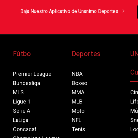
Baja Nuestro Aplicativo de Unanimo Deportes
Fútbol
Deportes
U
Cu
Premier League
NBA
Bundesliga
Boxeo
MLS
MMA
Ci
Ligue 1
MLB
Lif
Serie A
Motor
Mú
LaLiga
NFL
Sn
Concacaf
Tenis
Loo