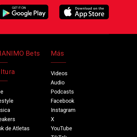
NANIMO Bets
Más
ltura
Videos
Audio
ne
Podcasts
estyle
Facebook
sica
Instagram
eakers
X
k de Atletas
YouTube