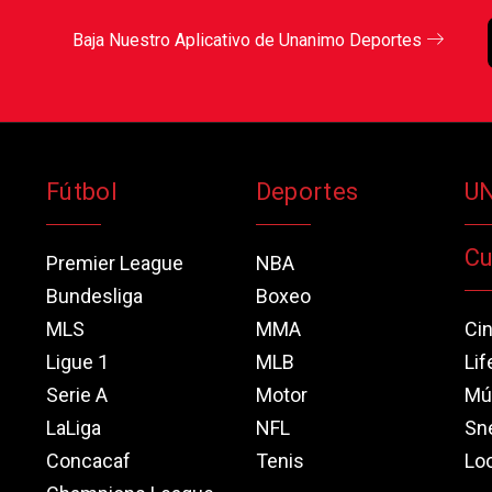
Baja Nuestro Aplicativo de Unanimo Deportes
Fútbol
Deportes
U
Cu
Premier League
NBA
Bundesliga
Boxeo
MLS
MMA
Ci
Ligue 1
MLB
Lif
Serie A
Motor
Mú
LaLiga
NFL
Sn
Concacaf
Tenis
Loo