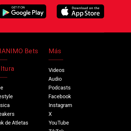
NANIMO Bets
Más
ltura
Videos
Audio
ne
Podcasts
estyle
Facebook
sica
Instagram
eakers
X
k de Atletas
YouTube