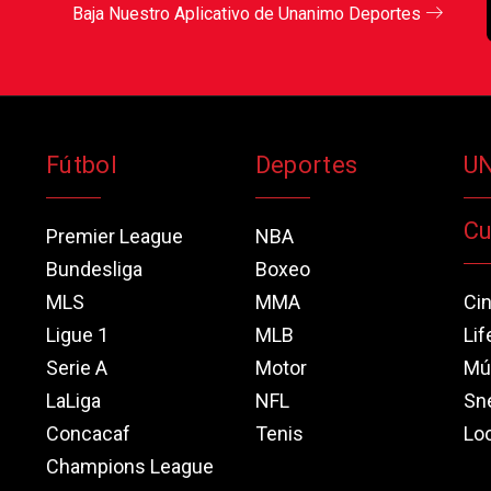
Baja Nuestro Aplicativo de Unanimo Deportes
Fútbol
Deportes
U
Cu
Premier League
NBA
Bundesliga
Boxeo
MLS
MMA
Ci
Ligue 1
MLB
Lif
Serie A
Motor
Mú
LaLiga
NFL
Sn
Concacaf
Tenis
Loo
Champions League