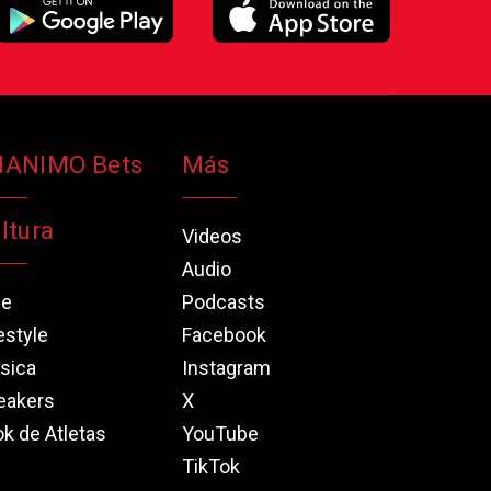
NANIMO Bets
Más
ltura
Videos
Audio
ne
Podcasts
estyle
Facebook
sica
Instagram
eakers
X
k de Atletas
YouTube
TikTok