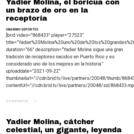
Yadier Molina, el boricua con
un brazo de oro en la
receptoría
UNANIMO DEPORTES
[brid video=”868433″ player=”27523″
title=”Yadier%20Molina%20uno%20de%20los%20grandes%
duration=”66″ description=”Yadier Molina sigue una gran
tradición de receptores nacidos en Puerto Rico y es
considerado uno de los mejores en la historia.”
uploaddate=”2021-09-22″
thumbnailurl=”//cdn.brid.tv/live/partners/20048/thumb/86
contentUrl=”//cdn.brid.tv/live/partners/20048/sd/868433.mp
COMPARTIR
Yadier Molina, cátcher
celestial, un gigante, leyenda