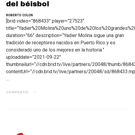
del béisbol
ROBERTO COLON
[brid video=”868433″ player=”27523″
title=”Yadier%20Molina%20uno%20de%20los%20grandes%
duration=”66″ description=”Yadier Molina sigue una gran
tradición de receptores nacidos en Puerto Rico y es
considerado uno de los mejores en la historia.”
uploaddate=”2021-09-22″
thumbnailurl=”//cdn.brid.tv/live/partners/20048/thumb/86
contentUrl=”//cdn.brid.tv/live/partners/20048/sd/868433.mp
…
COMPARTIR