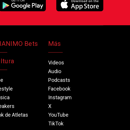
NANIMO Bets
Más
ltura
Videos
Audio
ne
Podcasts
estyle
Facebook
sica
Instagram
eakers
X
k de Atletas
YouTube
TikTok