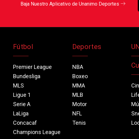
Baja Nuestro Aplicativo de Unanimo Deportes
Fútbol
Deportes
U
Cu
Premier League
NBA
Bundesliga
Boxeo
MLS
MMA
Ci
Ligue 1
MLB
Lif
Serie A
Motor
Mú
LaLiga
NFL
Sn
Concacaf
Tenis
Loo
Champions League