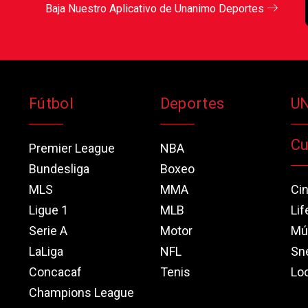
Baja Nuestro Aplicativo de Unanimo Deportes
Fútbol
Deportes
U
Cu
Premier League
NBA
Bundesliga
Boxeo
MLS
MMA
Ci
Ligue 1
MLB
Lif
Serie A
Motor
Mú
LaLiga
NFL
Sn
Concacaf
Tenis
Loo
Champions League