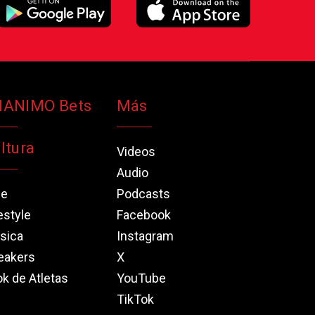
NANIMO Bets
Más
ltura
Videos
Audio
ne
Podcasts
estyle
Facebook
sica
Instagram
eakers
X
k de Atletas
YouTube
TikTok