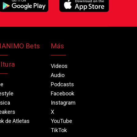
NANIMO Bets
Más
ltura
Videos
Audio
ne
Podcasts
estyle
Facebook
sica
Instagram
eakers
X
k de Atletas
YouTube
TikTok