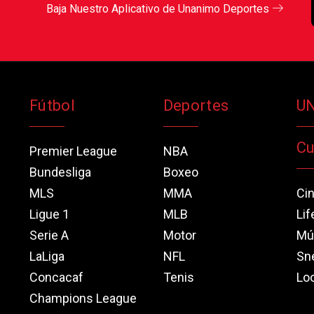
Baja Nuestro Aplicativo de Unanimo Deportes
Fútbol
Deportes
U
Cu
Premier League
NBA
Bundesliga
Boxeo
MLS
MMA
Ci
Ligue 1
MLB
Lif
Serie A
Motor
Mú
LaLiga
NFL
Sn
Concacaf
Tenis
Loo
Champions League