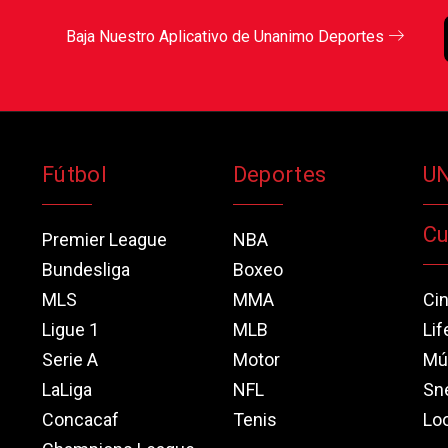
Baja Nuestro Aplicativo de Unanimo Deportes
Fútbol
Deportes
U
Cu
Premier League
NBA
Bundesliga
Boxeo
MLS
MMA
Ci
Ligue 1
MLB
Lif
Serie A
Motor
Mú
LaLiga
NFL
Sn
Concacaf
Tenis
Loo