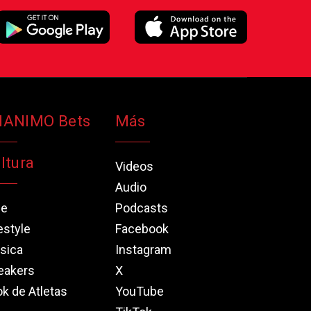
NANIMO Bets
Más
ltura
Videos
Audio
ne
Podcasts
estyle
Facebook
sica
Instagram
eakers
X
k de Atletas
YouTube