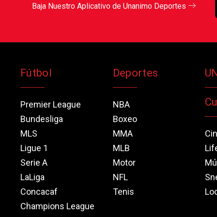
Baja Nuestro Aplicativo de Unanimo Deportes
Fútbol
Deportes
U
Cu
Premier League
NBA
Bundesliga
Boxeo
MLS
MMA
Ci
Ligue 1
MLB
Lif
Serie A
Motor
Mú
LaLiga
NFL
Sn
Concacaf
Tenis
Loo
Champions League