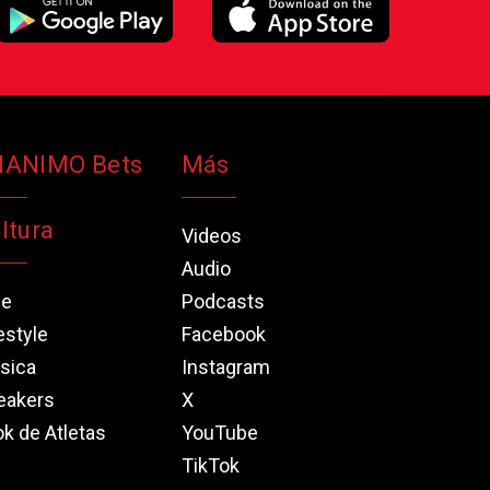
NANIMO Bets
Más
ltura
Videos
Audio
ne
Podcasts
estyle
Facebook
sica
Instagram
eakers
X
k de Atletas
YouTube
TikTok