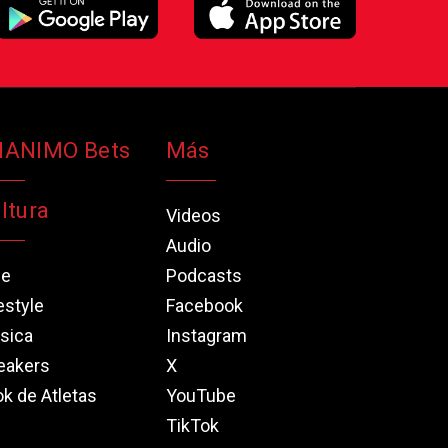
NANIMO Bets
Más
ltura
Videos
Audio
ne
Podcasts
estyle
Facebook
sica
Instagram
eakers
X
k de Atletas
YouTube
TikTok