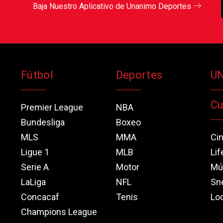
Baja Nuestro Aplicativo de Unanimo Deportes
Fútbol
Deportes
U
Cu
Premier League
NBA
Bundesliga
Boxeo
MLS
MMA
Ci
Ligue 1
MLB
Lif
Serie A
Motor
Mú
LaLiga
NFL
Sn
Concacaf
Tenis
Loo
Champions League