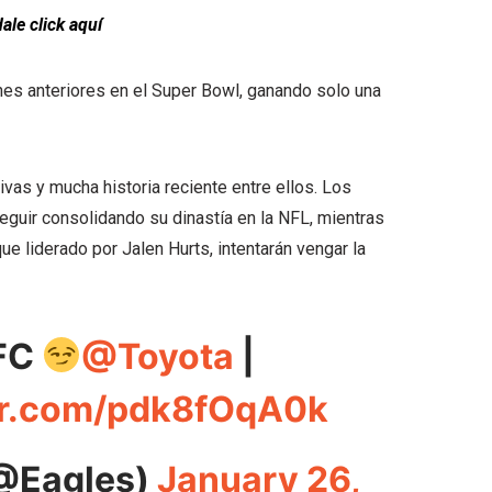
dale click aquí
es anteriores en el Super Bowl, ganando solo una
as y mucha historia reciente entre ellos. Los
guir consolidando su dinastía en la NFL, mientras
e liderado por Jalen Hurts, intentarán vengar la
NFC
@Toyota
|
ter.com/pdk8fOqA0k
(@Eagles)
January 26,