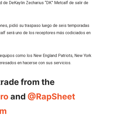
d de DeKaylin Zecharius “DK” Metcalf de salir de
ones, pidió su traspaso luego de seis temporadas
calf será uno de los receptores más codiciados en
o equipos como los New England Patriots, New York
eresados en hacerse con sus servicios.
trade from the
ro
and
@RapSheet
6m