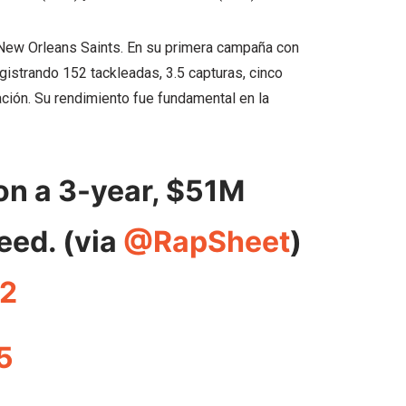
s New Orleans Saints. En su primera campaña con
gistrando 152 tackleadas, 3.5 capturas, cinco
ción. Su rendimiento fue fundamental en la
on a 3-year, $51M
eed. (via
@RapSheet
)
e2
5