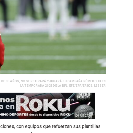
 DE 35 AÑOS, NO SE RETIRARÁ Y JUGARÁ SU CAMPAÑA NÚMERO 13 EN
LA TEMPORADA 2025 DE LA NFL. EFE/EPA/ERIK S. LESSER
ciones, con equipos que refuerzan sus plantillas