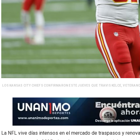
LOS KANSAS CITY CHIEFS CONFIRMARON ESTE JUEVES QUE TRAVIS KELCE, VETERANO
La NFL vive días intensos en el mercado de traspasos y renova