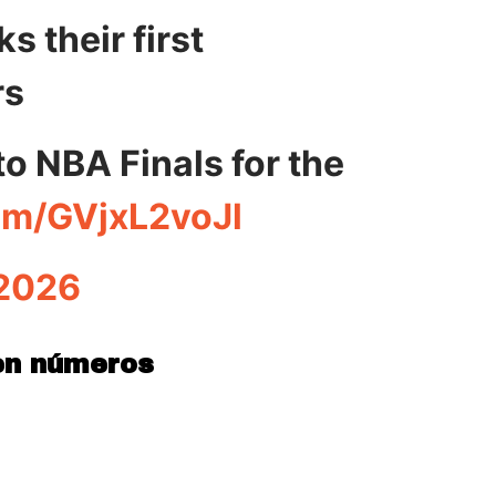
s their first
rs
o NBA Finals for the
com/GVjxL2voJl
 2026
 en números