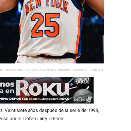
UP: SAN ANTONIO SPURS VS. NEW YORK KNICKS. UNANIMO DEPORTES.
ia. Veintisiete años después de la serie de 1999,
rse por el Trofeo Larry O’Brien.