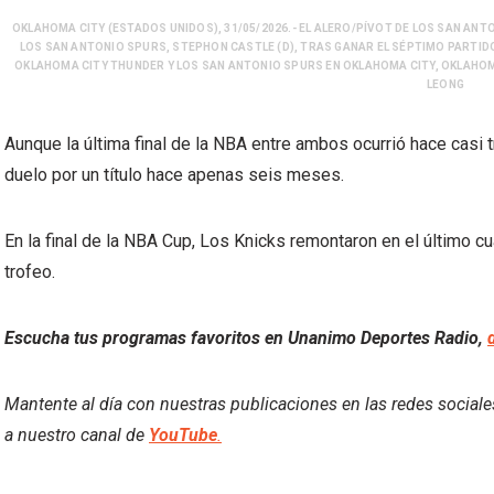
OKLAHOMA CITY (ESTADOS UNIDOS), 31/05/2026.- EL ALERO/PÍVOT DE LOS SAN ANT
LOS SAN ANTONIO SPURS, STEPHON CASTLE (D), TRAS GANAR EL SÉPTIMO PARTIDO
OKLAHOMA CITY THUNDER Y LOS SAN ANTONIO SPURS EN OKLAHOMA CITY, OKLAHOMA,
LEONG
Aunque la última final de la NBA entre ambos ocurrió hace casi
duelo por un título hace apenas seis meses.
En la final de la NBA Cup, Los Knicks remontaron en el último 
trofeo.
Escucha tus programas favoritos en Unanimo Deportes Radio,
Mantente al día con nuestras publicaciones en las redes social
a nuestro canal de
YouTube
.