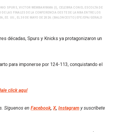
ONIO SPURS, VICTOR WEMBANYAMA (I), CELEBRA CON EL ESCOLTA DE
 DE LAS FINALES DE LA CONFERENCIA OESTE DE LA NBA ENTRE LOS
 EE. UU., EL 30 DE MAYO DE 2026. (BALONCESTO) EFE/EPA/GERALD
 tres décadas, Spurs y Knicks ya protagonizaron un
cuarto para imponerse por 124-113, conquistando el
dale click aquí
es. Síguenos en
Facebook
,
X
,
Instagram
y suscríbete