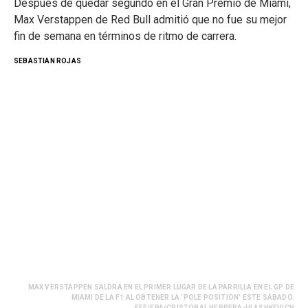
Después de quedar segundo en el Gran Premio de Miami,
Max Verstappen de Red Bull admitió que no fue su mejor
fin de semana en términos de ritmo de carrera.
SEBASTIAN ROJAS
MAX VERSTAPPEN SALDRÁ EN EL PRIMER LUGAR DE LA PARRILLA EN EL GP DE
MIAMI DE LA F1 AL OBTENER LA ‘POLE POSITION’ ESTE SÁBADO.
EFE/EPA/CRISTOBAL HERRERA-ULASHKEVICH