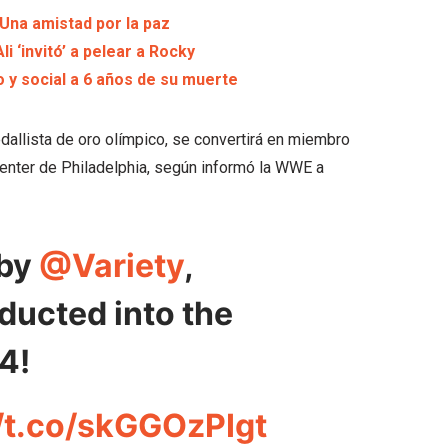
Una amistad por la paz
 ‘invitó’ a pelear a Rocky
 y social a 6 años de su muerte
llista de oro olímpico, se convertirá en miembro
Center de Philadelphia, según informó la WWE a
 by
@Variety
,
ducted into the
4!
//t.co/skGGOzPIgt