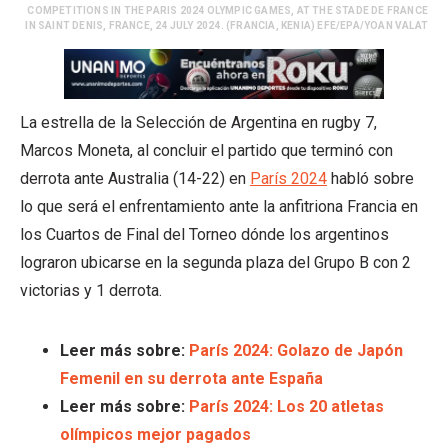
COMPETITIONS IN THE PARIS 2024 OLYMPIC GAMES, AT THE STADE DE FRANCE
IN SAINT DENIS, FRANCE, 24 JULY 2024. (FRANCIA, KENIA) EFE/EPA/YOAN VALAT
La estrella de la Selección de Argentina en rugby 7,
Marcos Moneta, al concluir el partido que terminó con
derrota ante Australia (14-22) en
París 2024
habló sobre
lo que será el enfrentamiento ante la anfitriona Francia en
los Cuartos de Final del Torneo dónde los argentinos
lograron ubicarse en la segunda plaza del Grupo B con 2
victorias y 1 derrota.
Leer más sobre:
París 2024: Golazo de Japón
Femenil en su derrota ante España
Leer más sobre:
París 2024: Los 20 atletas
olímpicos mejor pagados