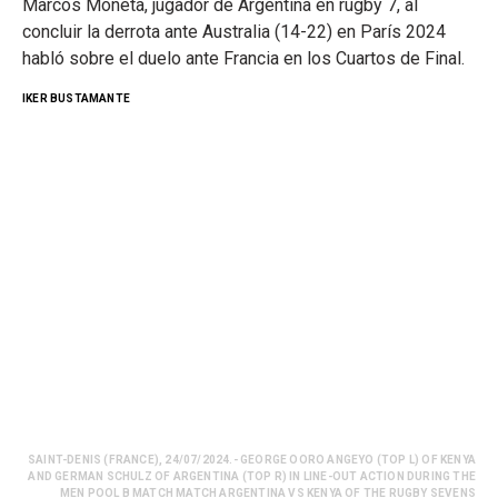
Marcos Moneta, jugador de Argentina en rugby 7, al
concluir la derrota ante Australia (14-22) en París 2024
habló sobre el duelo ante Francia en los Cuartos de Final.
IKER BUSTAMANTE
SAINT-DENIS (FRANCE), 24/07/2024.- GEORGE OORO ANGEYO (TOP L) OF KENYA
AND GERMAN SCHULZ OF ARGENTINA (TOP R) IN LINE-OUT ACTION DURING THE
MEN POOL B MATCH MATCH ARGENTINA VS KENYA OF THE RUGBY SEVENS