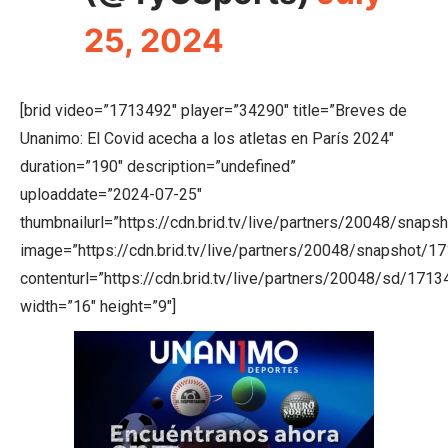
25, 2024
[brid video=”1713492″ player=”34290″ title=”Breves de
Unanimo: El Covid acecha a los atletas en París 2024″
duration=”190″ description=”undefined”
uploaddate=”2024-07-25″
thumbnailurl=”https://cdn.brid.tv/live/partners/20048/sn
image=”https://cdn.brid.tv/live/partners/20048/snapsho
contenturl=”https://cdn.brid.tv/live/partners/20048/sd/171
width=”16″ height=”9″]