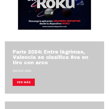
París 2024: Entre lágrimas,
Valencia se clasifica 8va en
tiro con arco
ENRIQUE CANO
VER MÁS