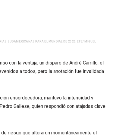
IAS SUDAMERICANAS PARA EL MUNDIAL DE 2026. EFE/ MIGUEL
o con la ventaja, un disparo de André Carrillo, el
venidos a todos, pero la anotación fue invalidada
ición ensordecedora, mantuvo la intensidad y
Pedro Gallese, quien respondió con atajadas clave
es de riesgo que alteraron momentáneamente el