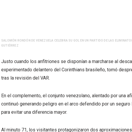
SALOMÓN RONDÓN DE VENEZUELA CELEBRA SU GOL EN UN PARTIDO DE LAS ELIMINATOR
GUTIÉRREZ
Justo cuando los anfitriones se disponían a marcharse al descans
experimentado delantero del Corinthians brasileño, tomó despre
tras la revisión del VAR.
En el complemento, el conjunto venezolano, alentado por una af
continuó generando peligro en el arco defendido por un seguro 
para evitar una diferencia mayor.
Al minuto 71, los visitantes protagonizaron dos aproximacion