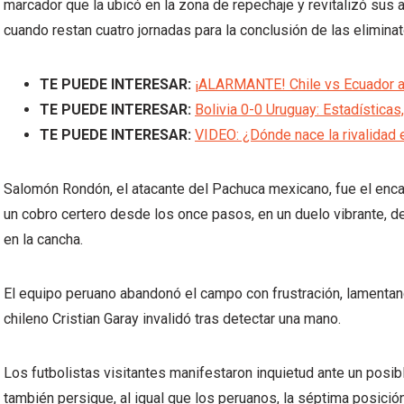
marcador que la ubicó en la zona de repechaje y revitalizó sus
cuando restan cuatro jornadas para la conclusión de las elimina
TE PUEDE INTERESAR:
¡ALARMANTE! Chile vs Ecuador 
TE PUEDE INTERESAR:
Bolivia 0-0 Uruguay: Estadística
TE PUEDE INTERESAR:
VIDEO: ¿Dónde nace la rivalidad e
Salomón Rondón, el atacante del Pachuca mexicano, fue el encar
un cobro certero desde los once pasos, en un duelo vibrante, d
en la cancha.
El equipo peruano abandonó el campo con frustración, lamentan
chileno Cristian Garay invalidó tras detectar una mano.
Los futbolistas visitantes manifestaron inquietud ante un posible
también persigue, al igual que los peruanos, la séptima posició