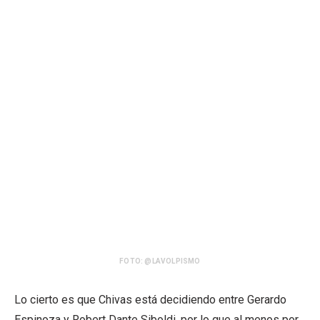
FOTO: @LAVOLPISMO
Lo cierto es que Chivas está decidiendo entre Gerardo
Espinoza y Robert Dante Siboldi, por lo que al menos por