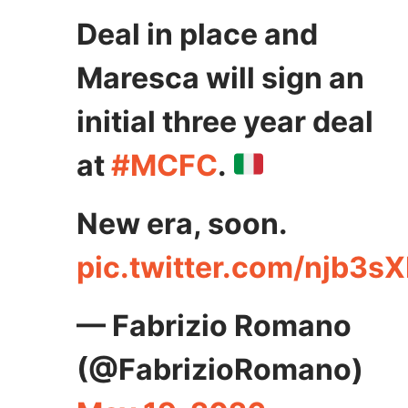
Deal in place and
Maresca will sign an
initial three year deal
at
#MCFC
.
New era, soon.
pic.twitter.com/njb3s
— Fabrizio Romano
(@FabrizioRomano)