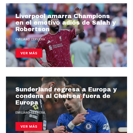
Liverpool amarra Champions
en el emotivo adiós de Salah y
Robertson
EMILIANO CERVERA
VER MÁS
Sunderland regresa a Europa y
condena al Chelsea fuera de
Europa
EMILIANO CERVERA
VER MÁS